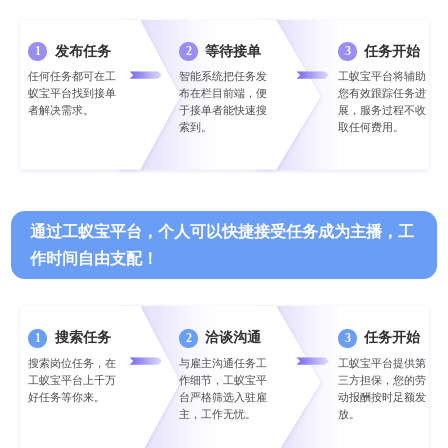
发布任务
等待接单
任务开始
1
2
3
任何任务都可在工
智能系统把任务发
工蚁宝平台将辅助
蚁宝平台找到接单
布在栏目前端，便
您有效跟踪任务进
者解决需求。
于接单者能快速搜
展，服务过程不收
索到。
取任何费用。
通过工蚁宝平台，个人可以快捷接受任务成为主播，工
作时间自由支配！
搜索任务
洽谈沟通
任务开始
1
2
3
搜索岗位任务，在
与雇主沟通任务工
工蚁宝平台提供第
工蚁宝平台上千万
作细节，工蚁宝平
三方担保，您的劳
好任务等你来。
台严格筛选入驻雇
动报酬按时足额发
主，工作无忧。
放。