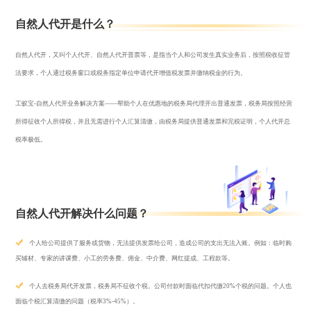
自然人代开是什么？
自然人代开，又叫个人代开、自然人代开普票等，是指当个人和公司发生真实业务后，按照税收征管
法要求，个人通过税务窗口或税务指定单位申请代开增值税发票并缴纳税金的行为。
工蚁宝-自然人代开业务解决方案——帮助个人在优惠地的税务局代理开出普通发票，税务局按照经营
所得征收个人所得税，并且无需进行个人汇算清缴，由税务局提供普通发票和完税证明，个人代开总
税率极低。
自然人代开解决什么问题？
个人给公司提供了服务或货物，无法提供发票给公司，造成公司的支出无法入账。例如：临时购
买辅材、专家的讲课费、小工的劳务费、佣金、中介费、网红提成、工程款等。
个人去税务局代开发票，税务局不征收个税。公司付款时面临代扣代缴20%个税的问题。个人也
面临个税汇算清缴的问题（税率3%-45%）。