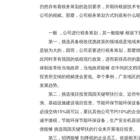
仍然存有着税务筹划的急切要求，并期待根据技术
公司的税赋。那麼，公司税务筹划方式到底有什么
一般 ，公司进行税务筹划，其一般能够 根据下
第一，挑选具备税收优惠政策的领域或是地域来开
是较为大的，因而，公司若要进行税务筹划，那麼彻
此同时享有我国的低税现行政策，进而获得高些的
体制改革给当地政府，当地政府能够 在中间的文档
投资所交纳的税赋便会更低。举个事例，广东地区
发展趋势。
第二，挑选项目投资我国关键帮扶行业。近些年，
渔、基础设施建设项目投资、节能环保节能环保设
必须交纳15%就可以，要比其他公司节约10%的企
减半缴税，节能环保节能环保设备，生产安全机器设
便能够 挑选我国关键帮扶的行业来开展项目投资。
第三，招骋能够 扣降税的企业员工。依据相关法