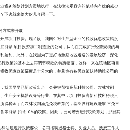
专业税务筹划计划方案地执行，在法律法规容许的范畴内有效的减少
呢？下边就来给大伙儿介绍一下。
列方式来开展：
展项目投资。现阶段，我国针对生产型企业的税收优惠政策幅度
底能够 项目投资加工制造业的公司，从而在完成扩张经营规模的与
盈利盈利。此外，在我国为了更好地激励地区迅速的发展经济，深化
现行政策的基本上去再调节税款的特惠幅度，这样一来在该地区项目
的税收优惠政策幅度是十分大的，并且也有各类政策扶持助推公司的
我国早早已新政策出台，会关键帮扶高新科技公司、农林牧副
备、生产安全机器设备等行业。在其中，项目投资高新科技所得税只
业所得税金；而农林牧副渔是免税政策的，基础设施建设能够 三免三
备等能够 扣除10%的税赋。因此 ，公司若要进行税款筹划，那麼其
律法规现行政策要求，公司招聘退役士兵、失业人员、残废工作人