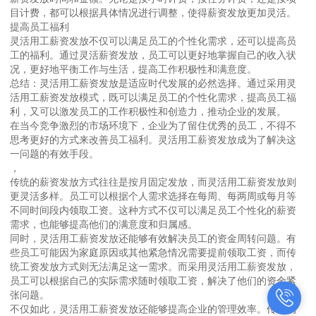
目计费，都可以根据具体情况进行调整，使得薪资发放更加灵活。
提高员工福利
灵活用工薪资发放不仅可以满足员工的个性化需求，还可以提高员
工的福利。通过灵活薪资发放，员工可以更好地掌握自己的收入状
况，更好地平衡工作与生活，提高工作积极性和满意度。
总结：灵活用工薪资发放是适应时代发展的必然选择。通过采用灵
活用工薪资发放模式，既可以满足员工的个性化需求，提高员工福
利，又可以激发员工的工作积极性和创造力，推动企业的发展。
在当今竞争激烈的市场环境下，企业为了留住优秀的员工，不得不
思考更好的方式来改善员工福利。灵活用工薪资发放成为了解决这
一问题的有效手段。
，
传统的薪资发放方式往往是按月固定发放，而灵活用工薪资发放则
更灵活多样。员工可以根据个人需求选择在每周、每两周或每月等
不同时间段内领取工资。这种方式不仅可以满足员工个性化的薪资
需求，也能够提高他们的满意度和归属感。
同时，灵活用工薪资发放还能够有效解决员工的资金周转问题。有
些员工可能因为家庭原因或其他紧急情况需要提前领取工资，而传
统工资发放方式则无法满足这一需求。而采用灵活用工薪资发放，
员工可以根据自己的实际需求随时领取工资，解决了他们的资金紧
张问题。
不仅如此，灵活用工薪资发放还能够提高企业的管理效率。传统的