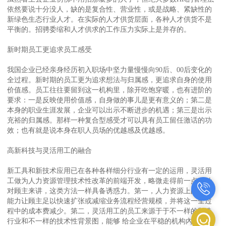
依然要说十分没人，缺的是复合性、营业性，或是战略、紧缺性的
新绿色生态行业人才。在实际的人才供货层面，各种人才供货不是
平衡的。招骋委缩和人才供求的工作压力实际上是并存的。
新时期员工更追求员工感受
我国企业已经亲身经历初入职场中坚力量慢慢向90后、00后变化的
全过程。新时期的员工更为追求想法与归属感，更追求自身的使用
价值感。员工往往要留到这一机构里，除开吃饱穿暖，也有进阶的
要求：一是反映使用价值感，自身做的事儿是更有意义的；第二是
本身的职业生涯发展，企业可以出示不断进步的机遇；第三是出示
充裕的归属感。那样一种复合型感受才可以具有员工留任激话的功
效；也有就是说本身在职人员场的优越感及优越感。
高新科技与灵活用工的融合
新工具和新技术应用已在各种各样细分行业有一定的运用，灵活用
工做为人力资源管理技术性改革的前端开发，略微走得前一点。针
对顾主来讲，这类方法一样具备诱惑力。第一，人力资源上的协调
能力让顾主足以快速扩张或减缩业务流程经营规模，并将这一全过
程中的成本费减少。第二，灵活用工的员工来源于于不一样的制造
行业和不一样的技术性背景图，能够 给企业在平稳的机构內部产生