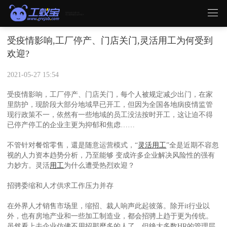
受疫情影响,工厂停产、门店关门,灵活用工为何受到
欢迎?
2021-05-27 15:54
受疫情影响，工厂停产、门店关门，每个人被规定减少出门，在家
里防护，现阶段大部分地域早已开工，但因为全国各地病疫情监管
现行政策不一，依然有一些地域的员工没法按时开工，这让迫不得
已停产停工的企业主更为抑郁和焦虑……
不管针对餐馆零售，還是随意运营模式，“
灵活用工
”全是近期不容忽
视的人力资本趋势分析，乃至能够 变成许多企业解决风险性的强有
力妙方。灵活
用工
为什么遭受热烈欢迎？
招骋委缩和人才供求工作压力并存
在外界人才销售市场里，缩招、裁人响声此起彼落。除开it行业以
外，也有房地产业和一些加工制造业，都会招骋上趋于更为传统。
虽然看上去企业仿佛不用招那麼多的人了，但绝大多数HR的管理层