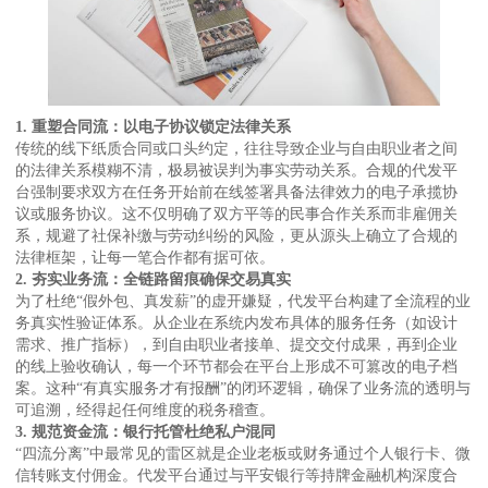
1. 重塑合同流：以电子协议锁定法律关系
传统的线下纸质合同或口头约定，往往导致企业与自由职业者之间
的法律关系模糊不清，极易被误判为事实劳动关系。合规的代发平
台强制要求双方在任务开始前在线签署具备法律效力的电子承揽协
议或服务协议。这不仅明确了双方平等的民事合作关系而非雇佣关
系，规避了社保补缴与劳动纠纷的风险，更从源头上确立了合规的
法律框架，让每一笔合作都有据可依。
2. 夯实业务流：全链路留痕确保交易真实
为了杜绝“假外包、真发薪”的虚开嫌疑，代发平台构建了全流程的业
务真实性验证体系。从企业在系统内发布具体的服务任务（如设计
需求、推广指标），到自由职业者接单、提交交付成果，再到企业
的线上验收确认，每一个环节都会在平台上形成不可篡改的电子档
案。这种“有真实服务才有报酬”的闭环逻辑，确保了业务流的透明与
可追溯，经得起任何维度的税务稽查。
3. 规范资金流：银行托管杜绝私户混同
“四流分离”中最常见的雷区就是企业老板或财务通过个人银行卡、微
信转账支付佣金。代发平台通过与平安银行等持牌金融机构深度合