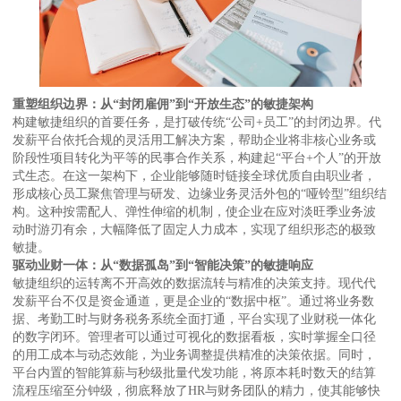
重塑组织边界：从“封闭雇佣”到“开放生态”的敏捷架构
构建敏捷组织的首要任务，是打破传统“公司+员工”的封闭边界。代
发薪平台依托合规的灵活用工解决方案，帮助企业将非核心业务或
阶段性项目转化为平等的民事合作关系，构建起“平台+个人”的开放
式生态。在这一架构下，企业能够随时链接全球优质自由职业者，
形成核心员工聚焦管理与研发、边缘业务灵活外包的“哑铃型”组织结
构。这种按需配人、弹性伸缩的机制，使企业在应对淡旺季业务波
动时游刃有余，大幅降低了固定人力成本，实现了组织形态的极致
敏捷。
驱动业财一体：从“数据孤岛”到“智能决策”的敏捷响应
敏捷组织的运转离不开高效的数据流转与精准的决策支持。现代代
发薪平台不仅是资金通道，更是企业的“数据中枢”。通过将业务数
据、考勤工时与财务税务系统全面打通，平台实现了业财税一体化
的数字闭环。管理者可以通过可视化的数据看板，实时掌握全口径
的用工成本与动态效能，为业务调整提供精准的决策依据。同时，
平台内置的智能算薪与秒级批量代发功能，将原本耗时数天的结算
流程压缩至分钟级，彻底释放了HR与财务团队的精力，使其能够快