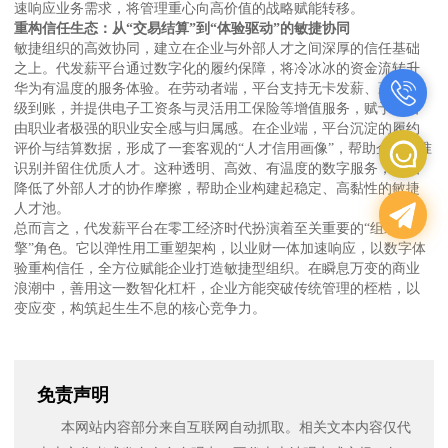
速响应业务需求，将管理重心向高价值的战略赋能转移。
重构信任生态：从“交易结算”到“体验驱动”的敏捷协同
敏捷组织的高效协同，建立在企业与外部人才之间深厚的信任基础
之上。代发薪平台通过数字化的履约保障，将冷冰冰的资金流转升
华为有温度的服务体验。在劳动者端，平台支持无卡发薪、薪资秒
级到账，并提供电子工资条与灵活用工保险等增值服务，赋予了自
由职业者极强的职业安全感与归属感。在企业端，平台沉淀的履约
评价与结算数据，形成了一套客观的“人才信用画像”，帮助企业精准
识别并留住优质人才。这种透明、高效、有温度的数字服务，大幅
降低了外部人才的协作摩擦，帮助企业构建起稳定、高黏性的敏捷
人才池。
总而言之，代发薪平台在零工经济时代扮演着至关重要的“组织引
擎”角色。它以弹性用工重塑架构，以业财一体加速响应，以数字体
验重构信任，全方位赋能企业打造敏捷型组织。在瞬息万变的商业
浪潮中，善用这一数智化杠杆，企业方能突破传统管理的桎梏，以
变应变，构筑起生生不息的核心竞争力。
免责声明
本网站内容部分来自互联网自动抓取。相关文本内容仅代