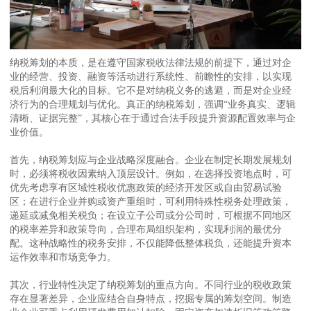
纳税筹划的本质，是在遵守国家税收法律法规的前提下，通过对企
业的经营、投资、融资等活动进行系统性、前瞻性的安排，以实现
税后利润最大化的目标。它不是对纳税义务的逃避，而是对企业经
济行为的合理规划与优化。真正的纳税筹划，强调“业务真实、逻辑
清晰、证据完整”，其核心在于通过合法手段提升资源配置效率与企
业价值。
首先，纳税筹划应与企业战略深度融合。企业在制定长期发展规划
时，必须将税收因素纳入顶层设计。例如，在选择投资地点时，可
优先考虑享有区域性税收优惠政策的经济开发区或自由贸易试验
区；在进行企业并购或资产重组时，可利用特殊性税务处理政策，
递延或减免相关税负；在设立子公司或分公司时，可根据不同地区
的税率差异和政策导向，合理布局组织架构，实现利润的最优分
配。这种战略性的税务安排，不仅能降低整体税负，还能提升资本
运作效率和市场竞争力。
其次，行业特性决定了纳税筹划的重点方向。不同行业的税收政策
存在显著差异，企业应结合自身特点，挖掘专属的筹划空间。制造