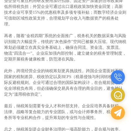
业企业可重点利用研发费用加计扣除、固定资产加速折旧等政策降
低所得税负担；外贸企业可通过出口退税政策加快资金回笼；高新
技术企业可享受15%的优惠税率及多项专项补贴；而数字经济企业则
可借助区域性政策支持，合理规划平台收入与数据资产的税务处
理。
再者，随着“金税四期”系统的全面推广，税务机关的数据采集与风险
识别能力大幅提升，传统的“灰色操作”空间已被极大压缩。现代纳税
筹划必须建立在真实业务基础上，确保合同流、资金流、发票流、
物流“四流合一”。企业应加强内部控制，建立健全的税务管理制度，
定期开展税务健康检查，防范潜在风险。
此外，跨境经营企业的纳税筹划更具挑战性。跨国企业需面对不同
国家的税制差异、税收协定以及BEPS（税基侵蚀与利润转移）等国
际反避税规则。企业可通过合理的国际架构设计，在合规前提下优
化全球税负布局，但必须确保交易具有合理的商业目的，避免被认
定为“滥用税收协定”。
最后，纳税筹划需要专业人才和外部支持。企业应培养具备财税、
法律、战略等复合能力的专业团队，或与会计师事务所、税务师事
务所等专业机构合作，提升筹划的专业性与合规性。
总之，纳税筹划是企业财务治理的一项高阶能力，是合规与效率、