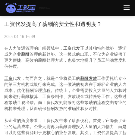
工资代发提高了薪酬的安全性和透明度？
2025-04-16 16:49
在人力资源管理的广阔领域中，
工资代发
正以其独特的优势，逐渐
成为企业
薪酬
管理的新趋势。这一模式的出现，不仅为企业提供了
更为便捷、高效的薪酬处理方式，也极大地提升了员工的满意度和
信任度。
工资
代发，简而言之，就是企业将员工的
薪酬发放
工作委托给专业
的第三方机构或银行来完成。这一做法的初衷在于减轻企业的人力
成本，优化薪酬管理流程。传统上，企业需要投入大量的人力和时
间来进行薪酬核算、工资条制作、发放现金或转账等工作，这些过
程繁琐且易出错。而工资代发则能够将这些繁琐的流程交由专业的
机构来处理，从而确保薪酬发放的准确性和及时性。
从企业的角度来看，工资代发带来了诸多便利。首先，它降低了企
业的运营成本。企业无需再为薪酬管理投入大量的人力物力，而是
可以将这些资源用于更核心的业务发展。其次，工资代发提高了薪