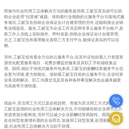
而做为社会性用工总体解决方法的服务提供商,工蚁宝其实就可以协
助企业处理“结算难”难题。借助着行业领跑的云服务平台与落地式服
务项目,工蚁宝在协助企业保证会计合规管理的另外,还能助推企业销
售业绩提高。最先,工蚁宝为企业工作员启用专享云服务平台账户,发
薪工作人员线上实际操作、即时发薪,协助企业保证会计合规管理。
次之,工蚁宝也有着用银企直联三方支付平台,能保证真实的可以信
赖。
另外,工蚁宝也有着全方位的云服务平台,在其中还包括着人力资源资
源优化配置服务项目、花费步骤监控服务及其职工手机端收集运
用。因而,相比于传统式服务外包来讲,工蚁宝的薪酬结算服务平台也
会更为详细,更为智能化。借助着工蚁宝目前的云服务平台,企业结算
业务流程解决、职工沟通交流及其各种各样事宜解决也会越来越更
为高效率方便快捷。
现如今,灵活用工方式已是必然趋势。而做为灵活用工方式的先驱者,
工蚁宝提倡的社会性用工总体解决方法,不但能够协助企业调节人力
资源资源分配构造,另外可以减少企业薪酬结算风险性。因而,针对正
处在转型发展增长期的企业而言,加速用工转型发展,处理薪酬结算难
题,社会性用工总体解决方法刻不容缓。